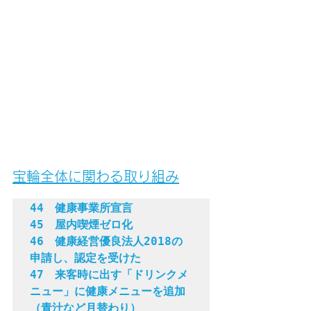
宝輪全体に関わる取り組み
44　健康事業所宣言

45　屋内喫煙ゼロ化

46　健康経営優良法人2018の
申請し、認定を受けた

47　来客時に出す「ドリンクメ
ニュー」に健康メニューを追加
（青汁など月替わり）
