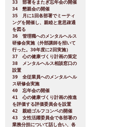
33　部署をまたぎ忘年会の開催

34　懇親会の開催

35　月に1回各部署でミーティ
ングを開催し、親睦と意思疎通
を図る

36　管理職へのメンタルヘルス
研修会実施（外部講師を招いて
行った。30年度に2回実施）

37　心の健康づくり計画の策定

38　メンタルヘルス相談窓口の
設置

39　全従業員へのメンタルヘル
ス研修会実施

40　忘年会の開催

41　心の健康づくり計画の推進
を評価する評価委員会を設置

42　親睦ゴルフコンペの開催

43　女性活躍委員会で各部署の
業務分担について話し合い、各