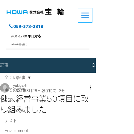
9:00~17:00
平日対応
※​年末年始を除く
記事
全ての記事
yukiya-h
全ての記事
2021年3月26日
読了時間: 3分
健康経営事業50項目に取
CSR
り組みました
プラスワン
テスト
Environment