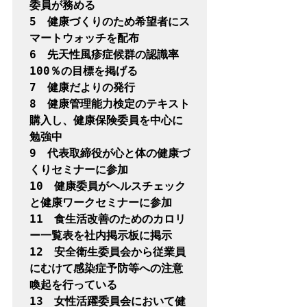
委員が務める

5　健康づくりのため希望者にス
マートウォッチを配布

6　先天性風疹症候群の認識率
100％の目標を掲げる

7　健康だよりの発行

8　健康管理能力検定のテキスト
購入し、健康保険委員を中心に
勉強中

9　代表取締役が心と体の健康づ
くりセミナーに参加

10　健康委員がヘルスチェック
と健康ワークセミナーに参加

11　食生活改善のためのカロリ
ー一覧表を社内掲示板に掲示

12　安全衛生委員会から従業員
にむけて感染症予防等への注意
喚起を行っている

13　女性活躍委員会において健