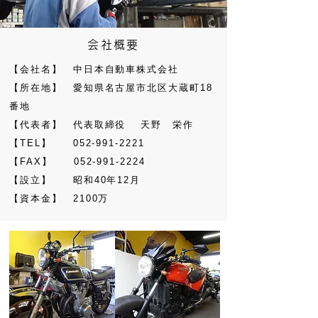
会社概要
【会社名】 中日本自動車株式会社
【所在地】 愛知県名古屋市北区大蔵町18
番地
【代表者】 代表取締役 天野 栄作
【TEL】 052-991-2221
【FAX】 052-991-2224
【設立】 昭和40年12月
【資本金】 2100万
事業内容
指定自動車整備事業
車両リース 自動車販売
新車・中古車 民間車検工場
鈑金・塗装 損害保険全般