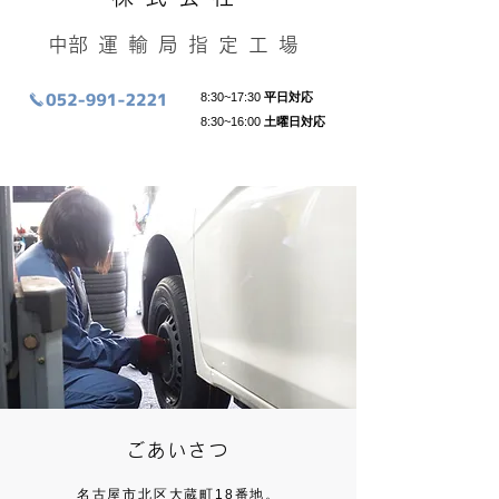
​中部運輸局指定工場
8:30~17:30
平日対応
8:3
0~16:0
0
土曜日対応
ごあいさつ
名古屋市北区大蔵町18番地。