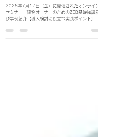
ＺＥＢ基礎編オンラインセミナ
ー」においてゲストとして当社
事例を発表しました
2026年7月17日（金）に開催されたオンライン
セミナー「建物オーナーのためのZEB基礎知識及
び事例紹介【導入検討に役立つ実践ポイント】」
にて、当社より「津営業所」および「HOWAビル
津中央」の事例を発表いたしました。 発表では、
既存建物のZEB化に取り組んだきっかけやスケジ
ュールをはじめ、実際の経験から得られた課題、
そして今後の展望についてお話しさせていただき
ました。このような貴重な発表の機会をいただ
き、心より感謝申し上げます。 また、本セミナー
は全4部構成となっており、ZEBの基礎知識から具
体的な認証取得の手順、同じくゲストによる発表
として、山陰合同銀行様による４支店もの既存建
物のＺＥＢ化事例の紹介や、補助金の活用方法に
至るまで網羅的に解説されました。当社にとって
も、実務に直結する非常に実りある学びの機会と
なりました。 建物オーナーのためのZEB基礎編